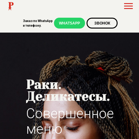
Заказ по WhatsApp
WHATSAPP
ЗВОНОК
и телефону.
Раки.
Деликатесы.
Совершенное
меню
для себ